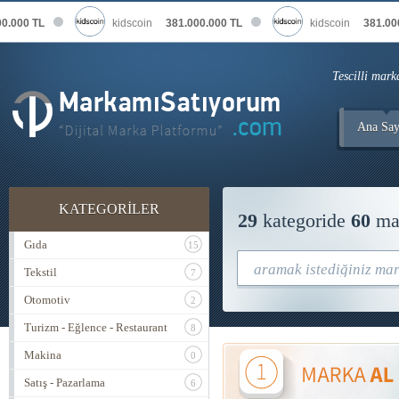
.000 TL
kidscoin
381.000.000 TL
kidscoin
381.000
Tescilli mark
Ana Say
KATEGORİLER
29
kategoride
60
mar
Gıda
15
Tekstil
7
Otomotiv
2
Turizm - Eğlence - Restaurant
8
Makina
0
Satış - Pazarlama
6