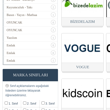
Kuyumculuk - Takı
2
Basın - Yayın - Matbaa
1
BİZEDELAZIM
OYUNCAK
0
OYUNCAK
1
Yazılım
1
Emlak
0
Emlak
0
Emlak
1
VOGUE
MARKA SINIFLARI
Sınıf açıklamalarını aşağıdaki
listeden üzerine tıklayarak
öğrenebilirsiniz.
1. Sınıf
2. Sınıf
3. Sınıf