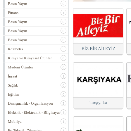
Basın Yayın
0
Finans
1
Basın Yayın
0
Basın Yayın
0
Basın Yayın
0
BİZ BİR AİLEYİZ
Kozmetik
5
Kimya ve Kimyasal Ürünler
0
Madeni Ürünler
0
İnşaat
1
Sağlık
0
Eğitim
0
karşıyaka
Danışmanlık - Organizasyon
3
Elektrik - Elektronik - Bilgisayar
4
Mobilya
1
Ev Tekstil - Zücaciye
1